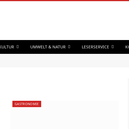
 KULTUR
UMWELT & NATUR
LESERSERVICE
K
GASTRONOMIE