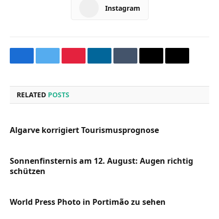
Instagram
Facebook
Twitter
Pinterest
LinkedIn
Tumblr
Email
Copy
Link
RELATED
POSTS
Algarve korrigiert Tourismusprognose
Sonnenfinsternis am 12. August: Augen richtig
schützen
World Press Photo in Portimão zu sehen