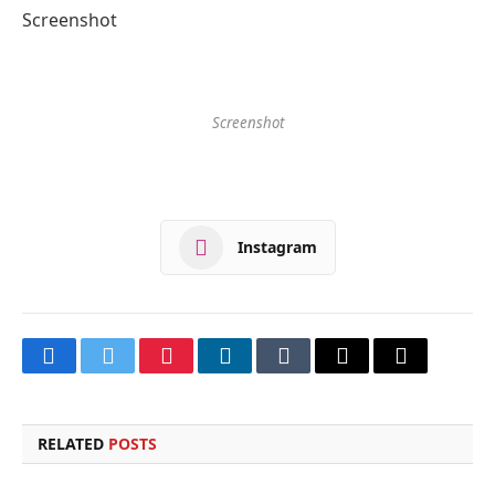
Screenshot
Screenshot
Instagram
Facebook
Twitter
Pinterest
LinkedIn
Tumblr
Email
Copy
Link
RELATED
POSTS