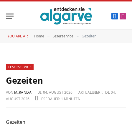
Faceboo
Inst
YOU ARE AT:
Home
Leserservice
Gezeiten
»
»
LESERSERVICE
Gezeiten
VON
MIRANDA
DI. 04. AUGUST 2026
AKTUALISIERT:
DI. 04.
AUGUST 2026
LESEDAUER: 1 MINUTEN
Gezeiten