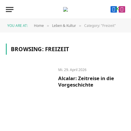
Faceboo
Inst
YOU ARE AT:
Home
Leben & Kultur
Category: "Freizeit"
»
»
BROWSING:
FREIZEIT
Mi. 29. April 2026
Alcalar: Zeitreise in die
Vorgeschichte