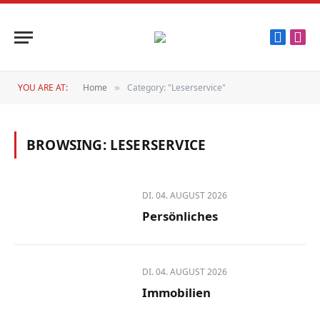
Faceboo
Inst
YOU ARE AT:
Home
Category: "Leserservice"
»
BROWSING:
LESERSERVICE
DI. 04. AUGUST 2026
Persönliches
DI. 04. AUGUST 2026
Immobilien