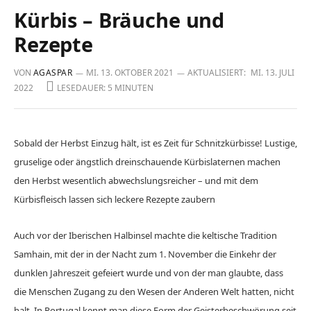
Kürbis – Bräuche und
Rezepte
VON
AGASPAR
MI. 13. OKTOBER 2021
AKTUALISIERT:
MI. 13. JULI
2022
LESEDAUER: 5 MINUTEN
Sobald der Herbst Einzug hält, ist es Zeit für Schnitzkürbisse! Lustige,
gruselige oder ängstlich dreinschauende Kürbislaternen machen
den Herbst wesentlich abwechslungsreicher –
und mit dem
Kürbisfleisch lassen sich leckere Rezepte zaubern
Auch vor der Iberischen Halbinsel machte die keltische Tradition
Samhain, mit der in der Nacht zum 1. November die Einkehr der
dunklen Jahreszeit gefeiert wurde und von der man glaubte, dass
die Menschen Zugang zu den Wesen der Anderen Welt hatten, nicht
halt. In Portugal kennt man diese Form der Geisterbeschwörung seit