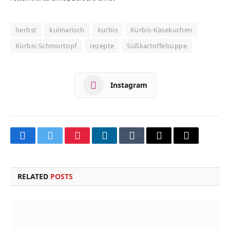
herbst
kulinarisch
kürbis
Kürbis-Käsekuchen
Kürbis-Schmortopf
rezepte
Süßkartoffelsuppe
Instagram
Facebook
Twitter
Pinterest
LinkedIn
Tumblr
Email
Copy
Link
RELATED
POSTS