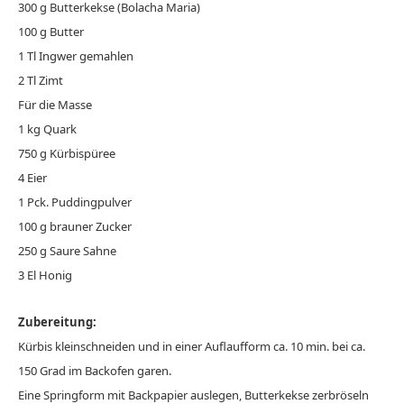
300 g Butterkekse (Bolacha Maria)
100 g Butter
1 Tl Ingwer gemahlen
2 Tl Zimt
Für die Masse
1 kg Quark
750 g Kürbispüree
4 Eier
1 Pck. Puddingpulver
100 g brauner Zucker
250 g Saure Sahne
3 El Honig
Zubereitung:
Kürbis kleinschneiden und in einer Auflaufform ca. 10 min. bei ca.
150 Grad im Backofen garen.
Eine Springform mit Backpapier auslegen, Butterkekse zerbröseln