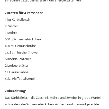
Ein schnell gezaubertes Essen, um Energie zu tanken.
Zutaten für 4 Personen:
1 kg Kürbisfleisch
2 Zucchini
1 Möhre
500 g Schweinebäckchen
400 ml Gemüsebrühe
ca. 2 cm frischer Ingwer
6 Knoblauchzehen
2 Lorbeerblätter
1 El Saure Sahne
Salz, Pfeffer, Olivenöl
Zubereitung:
Das Kürbisfleisch, die Zucchini, Möhre und Zwiebel in grobe Würfel
schneiden, die Schweinebäckchen säubern und in mundgerechte