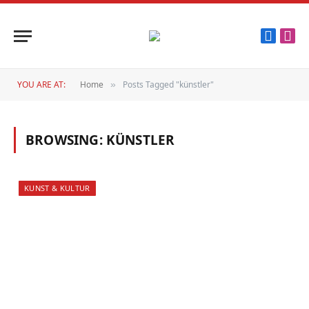
Faceboo
Inst
YOU ARE AT:
Home
Posts Tagged "künstler"
»
BROWSING:
KÜNSTLER
KUNST & KULTUR