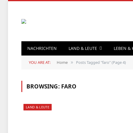
NACHRICHTEN
LAND & LEUTE
LEBEN &
YOU ARE AT:
Home
Posts Tagged "faro" (Page 4)
»
BROWSING:
FARO
LAND & LEUTE