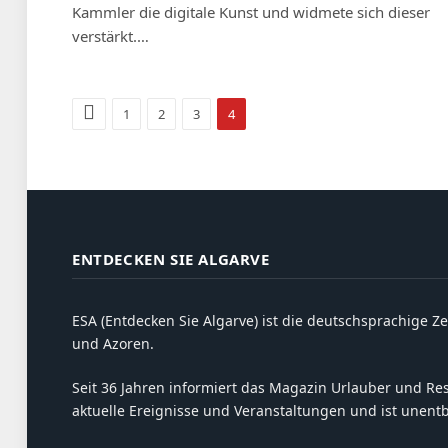
Kammler die digitale Kunst und widmete sich dieser
verstärkt.…
Zurück
1
2
3
4
ENTDECKEN SIE ALGARVE
ESA (Entdecken Sie Algarve) ist die deutschsprachige Ze
und Azoren.
Seit 36 Jahren informiert das Magazin Urlauber und Resi
aktuelle Ereignisse und Veranstaltungen und ist unent