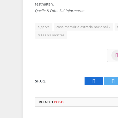
festhalten.
Quelle & Foto: Sul Informacao
algarve
casa memória estrada nacional 2
tr+as os montes
SHARE.
Facebook
Tw
RELATED
POSTS