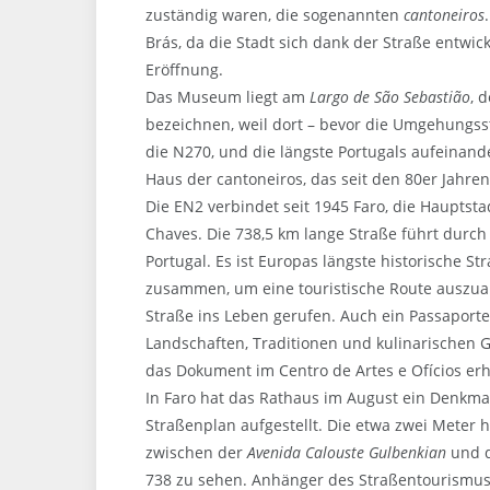
zuständig waren, die sogenannten
cantoneiros
Brás, da die Stadt sich dank der Straße entwick
Eröffnung.
Das Museum liegt am
Largo de São Sebastião
, 
bezeichnen, weil dort – bevor die Umgehungss
die N270, und die längste Portugals aufeinan
Haus der cantoneiros, das seit den 80er Jahr
Die EN2 verbindet seit 1945 Faro, die Hauptsta
Chaves. Die 738,5 km lange Straße führt durch 
Portugal. Es ist Europas längste historische St
zusammen, um eine touristische Route auszuar
Straße ins Leben gerufen. Auch ein Passaporte E
Landschaften, Traditionen und kulinarischen G
das Dokument im Centro de Artes e Ofícios erhä
In Faro hat das Rathaus im August ein Denkmal
Straßenplan aufgestellt. Die etwa zwei Meter 
zwischen der
Avenida Calouste Gulbenkian
und 
738 zu sehen. Anhänger des Straßentourismus k