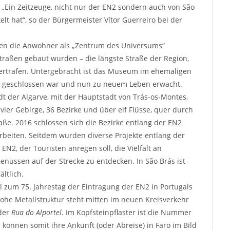
. „Ein Zeitzeuge, nicht nur der EN2 sondern auch von São
elt hat“, so der Bürgermeister Vítor Guerreiro bei der
den die Anwohner als „Zentrum des Universums“
traßen gebaut wurden – die längste Straße der Region,
dertrafen. Untergebracht ist das Museum im ehemaligen
en geschlossen war und nun zu neuem Leben erwacht.
dt der Algarve, mit der Hauptstadt von Trás-os-Montes,
vier Gebirge, 36 Bezirke und über elf Flüsse, quer durch
raße. 2016 schlossen sich die Bezirke entlang der EN2
beiten. Seitdem wurden diverse Projekte entlang der
N2, der Touristen anregen soll, die Vielfalt an
enüssen auf der Strecke zu entdecken. In São Brás ist
ltlich.
 zum 75. Jahrestag der Eintragung der EN2 in Portugals
hohe Metallstruktur steht mitten im neuen Kreisverkehr
der
Rua do Alportel
. Im Kopfsteinpflaster ist die Nummer
önnen somit ihre Ankunft (oder Abreise) in Faro im Bild