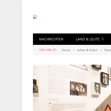
NACHRICHTEN
LAND & LEUTE
YOU ARE AT:
Home
Leben & Kultur
Kuns
»
»