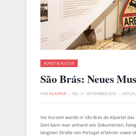
KUNST & KULTUR
São Brás: Neues Mu
VON
AGASPAR
MO. 21. SEPTEMBER 2020
AKTUALI
Vor Kurzem wurde in São Brás de Alportel d
Dort kann man anhand von Dokumenten, Fotogr
längsten Straße von Portugal erfahren sowie ü