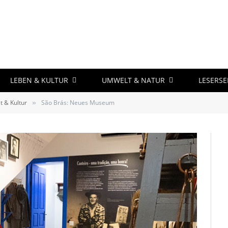
LEBEN & KULTUR
UMWELT & NATUR
LESERSE
t & Kultur
São Brás: Neues Museum
»