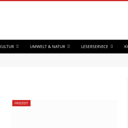
 KULTUR
UMWELT & NATUR
LESERSERVICE
K
FREIZEIT