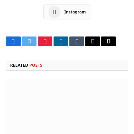
Instagram
Facebook
Twitter
Pinterest
LinkedIn
Tumblr
Email
Copy
Link
RELATED
POSTS