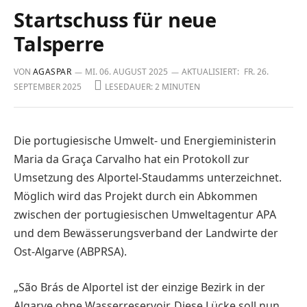
Startschuss für neue
Talsperre
VON
AGASPAR
MI. 06. AUGUST 2025
AKTUALISIERT:
FR. 26.
SEPTEMBER 2025
LESEDAUER: 2 MINUTEN
Die portugiesische Umwelt- und Energieministe­rin
Maria da Graça Carvalho hat ein Protokoll zur
Umsetzung des Alportel-Staudamms unterzeichnet.
Möglich wird das Projekt durch ein Abkommen
zwischen der portugiesischen Umweltagentur APA
und dem Bewässerungsverband der Landwirte der
Ost-Algarve (ABPRSA).
„São Brás de Alportel ist der einzige Bezirk in der
Algarve ohne Wasserreservoir. Diese Lücke soll nun