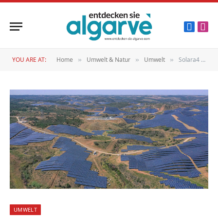
Faceboo
Inst
YOU ARE AT:
Home
Umwelt & Natur
Umwelt
Solara4 stößt weiter auf Kritik
»
»
»
UMWELT