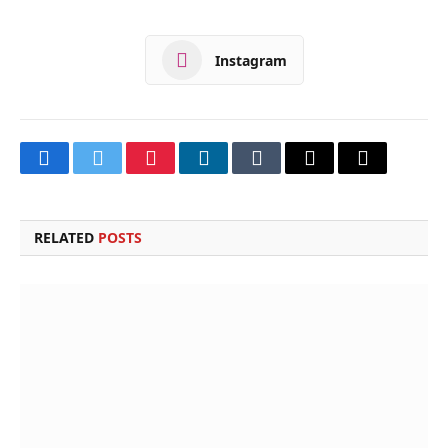
Instagram
Facebook
Twitter
Pinterest
LinkedIn
Tumblr
Email
Copy
Link
RELATED
POSTS