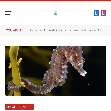
Faceboo
Inst
YOU ARE AT:
Home
Umwelt & Natur
Seepferdchen in Not
»
»
UMWELT & NATUR