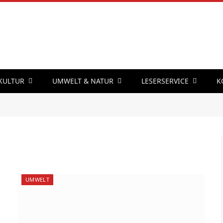
 KULTUR
UMWELT & NATUR
LESERSERVICE
K
UMWELT