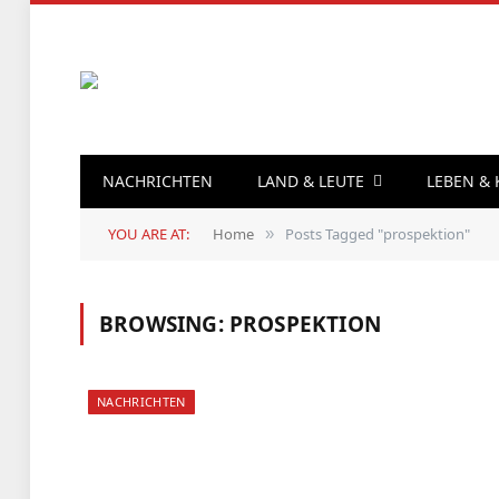
NACHRICHTEN
LAND & LEUTE
LEBEN &
YOU ARE AT:
Home
Posts Tagged "prospektion"
»
BROWSING:
PROSPEKTION
NACHRICHTEN