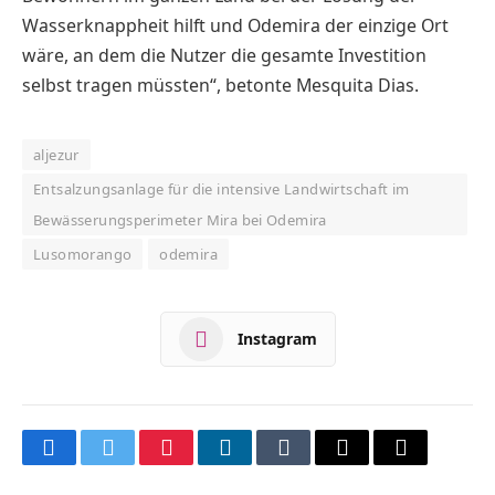
Wasserknappheit hilft und Odemira der einzige Ort
wäre, an dem die Nutzer die gesamte Investition
selbst tragen müssten“, betonte Mesquita Dias.
aljezur
Entsalzungsanlage für die intensive Landwirtschaft im
Bewässerungsperimeter Mira bei Odemira
Lusomorango
odemira
Instagram
Facebook
Twitter
Pinterest
LinkedIn
Tumblr
Email
Copy
Link