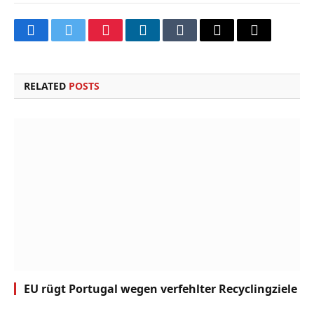
Facebook
Twitter
Pinterest
LinkedIn
Tumblr
Email
Copy
Link
RELATED
POSTS
EU rügt Portugal wegen verfehlter Recyclingziele