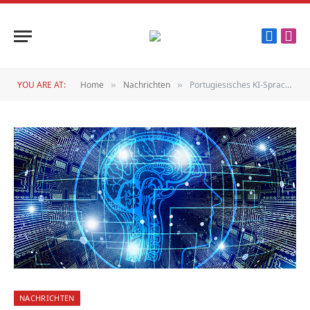
Faceboo
Inst
YOU ARE AT:
Home
Nachrichten
Portugiesisches KI-Sprachmodell
»
»
NACHRICHTEN