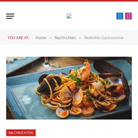
Faceboo
Inst
YOU ARE AT:
Home
Nachrichten
Bedrohte Gastronomie
»
»
NACHRICHTEN