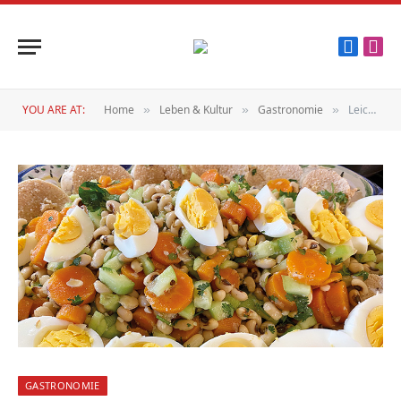
Faceboo
Inst
YOU ARE AT:
Home
Leben & Kultur
Gastronomie
Leicht & Erfrischend
»
»
»
GASTRONOMIE