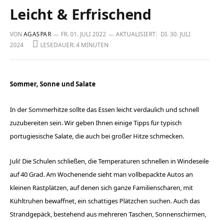
Leicht & Erfrischend
VON
AGASPAR
FR. 01. JULI 2022
AKTUALISIERT:
DI. 30. JULI
2024
LESEDAUER: 4 MINUTEN
Sommer, Sonne und Salate
In der Sommerhitze sollte das Essen leicht verdaulich und schnell
zuzubereiten sein. Wir geben Ihnen einige Tipps für typisch
portugiesische Salate, die auch bei großer Hitze schmecken.
Juli! Die Schulen schließen, die Temperaturen schnellen in ­Windeseile
auf 40 Grad. Am Wochenende sieht man ­vollbepackte Autos an
kleinen Rastplätzen, auf denen sich ganze Familien­scharen, mit
Kühltruhen bewaffnet, ein schattiges Plätzchen suchen. Auch das
Strandgepäck, bestehend aus mehreren Taschen, Sonnenschirmen,