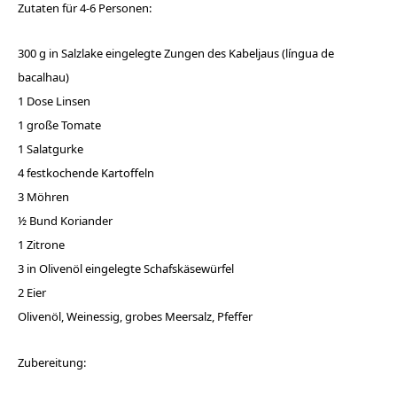
Zutaten für 4-6 Personen:
300 g in Salzlake eingelegte Zungen des Kabeljaus (língua de
bacalhau)
1 Dose Linsen
1 große Tomate
1 Salatgurke
4 festkochende Kartoffeln
3 Möhren
½ Bund Koriander
1 Zitrone
3 in Olivenöl eingelegte Schafskäsewürfel
2 Eier
Olivenöl, Weinessig, grobes Meersalz, Pfeffer
Zubereitung: