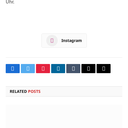
Uhr.
Instagram
Facebook
Twitter
Pinterest
LinkedIn
Tumblr
Email
Copy
Link
RELATED
POSTS