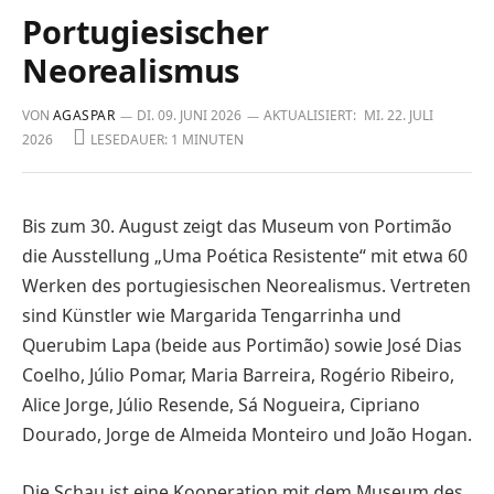
Portugiesischer
Neorealismus
VON
AGASPAR
DI. 09. JUNI 2026
AKTUALISIERT:
MI. 22. JULI
2026
LESEDAUER: 1 MINUTEN
Bis zum 30. August zeigt das Museum von Portimão
die Ausstellung „Uma Poética Resistente“ mit etwa 60
Werken des portugiesischen Neorealismus. Vertreten
sind Künstler wie Margarida Tengarrinha und
Querubim Lapa (beide aus Portimão) sowie José Dias
Coelho, Júlio Pomar, Maria Barreira, Rogério Ribeiro,
Alice Jorge, Júlio Resende, Sá ­Nogueira, Cipriano
Dourado, Jorge de Almeida Monteiro und João Hogan.
Die Schau ist eine Kooperation mit dem Museum des