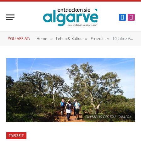
Faceboo
Inst
YOU ARE AT:
Home
Leben & Kultur
Freizeit
10 Jahre Via Algarviana
»
»
»
OLYMPUS DIGITAL CAMERA
FREIZEIT