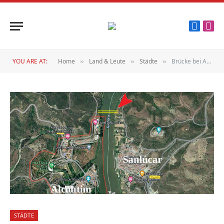
Faceboo
Inst
YOU ARE AT:
Home
Land & Leute
Städte
Brücke bei Alcoutim
»
»
»
STÄDTE