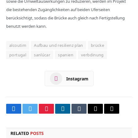
sowie die Umweltauswirkungen zu reduzieren, werden im Projekt
die bestehenden Zugänglichkeiten auf beiden Uferseiten
berücksichtigt, sodass die Brücke auch gleich nach Fertigstellung
benutzt werden kann.
alcoutim
Aufbau und resilienz plan
brücke
portugal
sanlúcar
spanien
verbdinung
Instagram
Facebook
Twitter
Pinterest
LinkedIn
Tumblr
Email
Copy
Link
RELATED
POSTS