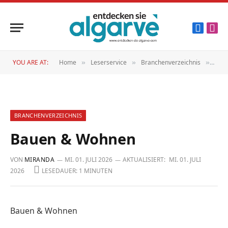
Faceboo
Inst
YOU ARE AT:
Home
Leserservice
Branchenverzeichnis
Bau
»
»
»
BRANCHENVERZEICHNIS
Bauen & Wohnen
VON
MIRANDA
MI. 01. JULI 2026
AKTUALISIERT:
MI. 01. JULI
2026
LESEDAUER: 1 MINUTEN
Bauen & Wohnen