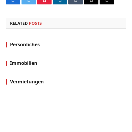
Facebook
Twitter
Pinterest
LinkedIn
Tumblr
Email
Copy
Link
RELATED
POSTS
Persönliches
Immobilien
Vermietungen