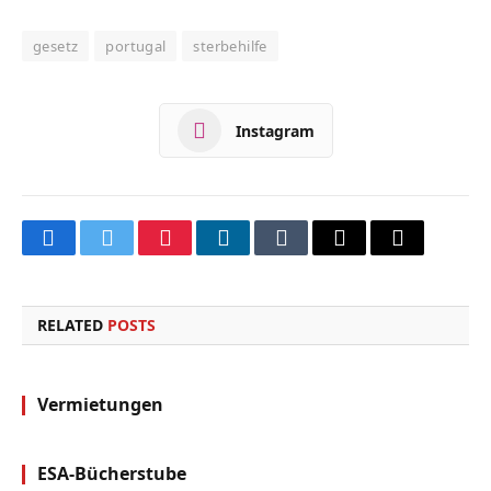
gesetz
portugal
sterbehilfe
Instagram
Facebook
Twitter
Pinterest
LinkedIn
Tumblr
Email
Copy
Link
RELATED
POSTS
Vermietungen
ESA-Bücherstube