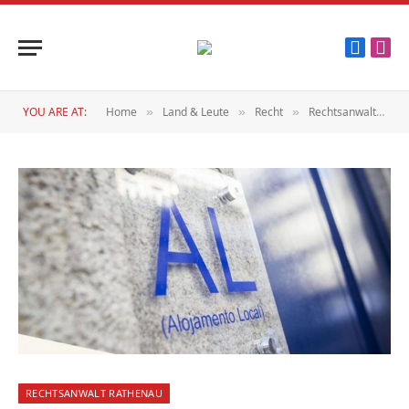
Faceboo
Inst
YOU ARE AT:
Home
Land & Leute
Recht
Rechtsanwalt Rathenau
»
»
»
RECHTSANWALT RATHENAU