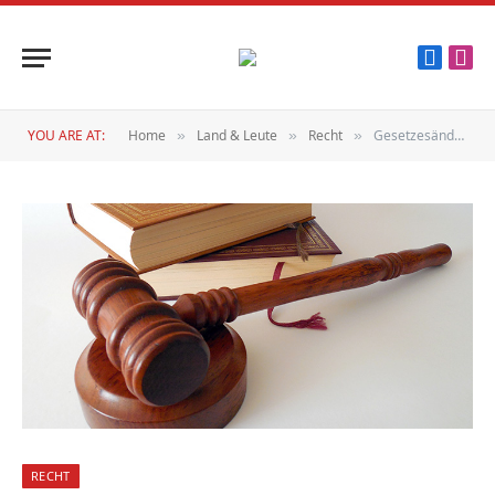
Faceboo
Inst
YOU ARE AT:
Home
Land & Leute
Recht
Gesetzesänderung für Arbeitnehmer
»
»
»
RECHT