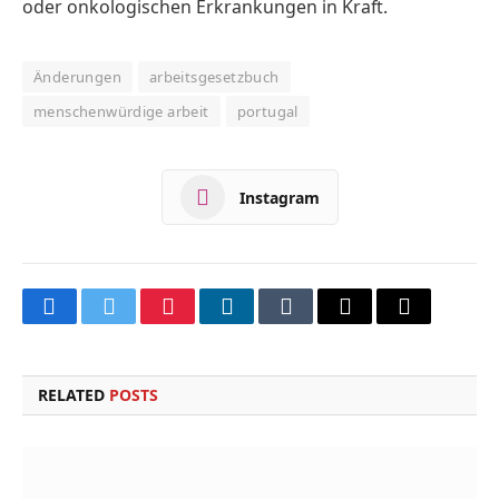
oder onkologischen ­Erkrankungen in Kraft.
Änderungen
arbeitsgesetzbuch
menschenwürdige arbeit
portugal
Instagram
Facebook
Twitter
Pinterest
LinkedIn
Tumblr
Email
Copy
Link
RELATED
POSTS