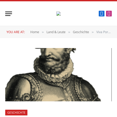
Faceboo
Inst
YOU ARE AT:
Home
Land & Leute
Geschichte
Viva Portugal!
»
»
»
GESCHICHTE