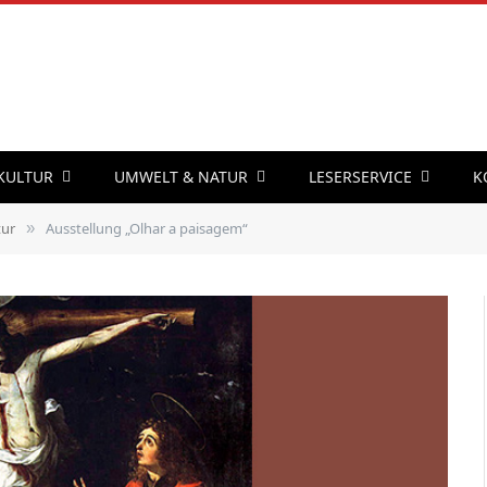
 KULTUR
UMWELT & NATUR
LESERSERVICE
K
tur
Ausstellung „Olhar a ­paisagem“
»