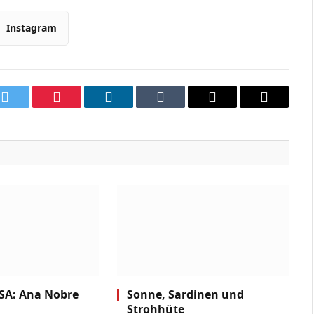
Instagram
k
Twitter
Pinterest
LinkedIn
Tumblr
Email
Copy
Link
ESA: Ana Nobre
Sonne, Sardinen und
Strohhüte