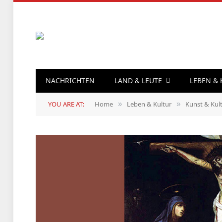
NACHRICHTEN
LAND & LEUTE
LEBEN &
YOU ARE AT:
Home
Leben & Kultur
Kunst & Kul
»
»