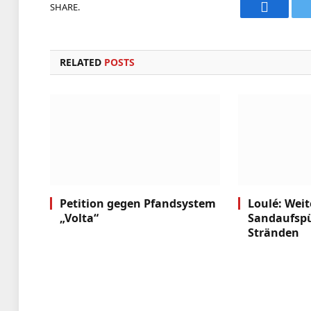
SHARE.
Faceboo
RELATED
POSTS
Petition gegen Pfandsystem
Loulé: Weit
„Volta“
Sandaufsp
Stränden