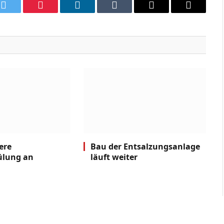
k
Twitter
Pinterest
LinkedIn
Tumblr
Email
Copy
Link
ere
Bau der Entsalzungsanlage
ülung an
läuft weiter