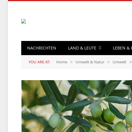
NACHRICHTEN
LAND & LEUTE
LEBEN &
YOU ARE AT:
Home
Umwelt & Natur
Umwelt
»
»
»