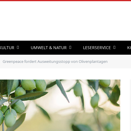
 KULTUR
UMWELT & NATUR
LESERSERVICE
K
Greenpeace fordert Ausweitungsstopp von Olivenplantagen