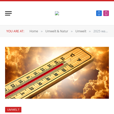
Faceboo
Inst
YOU ARE AT:
Home
Umwelt & Natur
Umwelt
2025 war das wärmste Jahr überhaupt
»
»
»
UMWELT