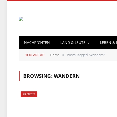
NACHRICHTEN
LAND & LEUTE
LEBEN &
YOU ARE AT:
Home
Posts Tagged "wandern"
»
BROWSING:
WANDERN
FREIZEIT