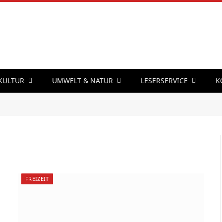
 KULTUR
UMWELT & NATUR
LESERSERVICE
K
FREIZEIT