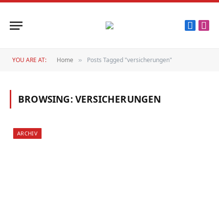
Faceboo
Inst
YOU ARE AT:
Home
Posts Tagged "versicherungen"
»
BROWSING:
VERSICHERUNGEN
ARCHIV