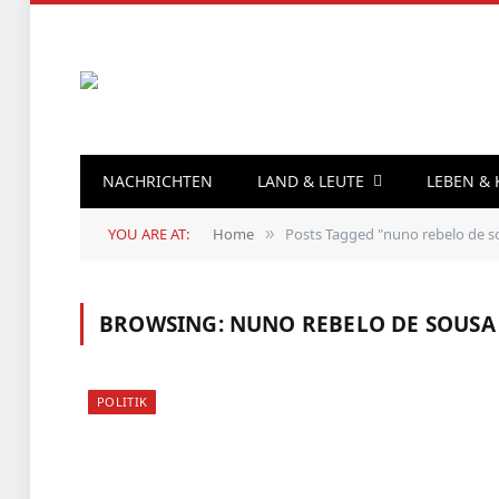
NACHRICHTEN
LAND & LEUTE
LEBEN &
YOU ARE AT:
Home
Posts Tagged "nuno rebelo de s
»
BROWSING:
NUNO REBELO DE SOUSA
POLITIK