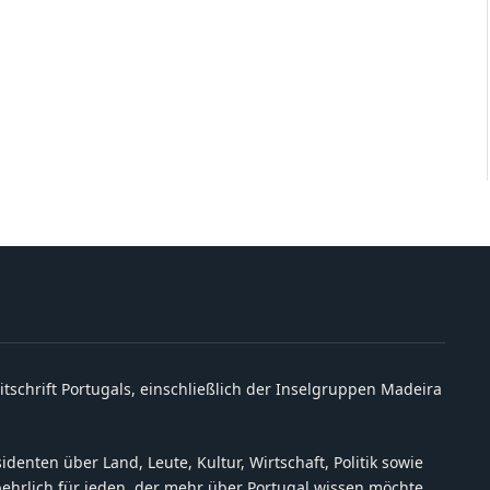
itschrift Portugals, einschließlich der Inselgruppen Madeira
denten über Land, Leute, Kultur, Wirtschaft, Politik sowie
behrlich für jeden, der mehr über Portugal wissen möchte.