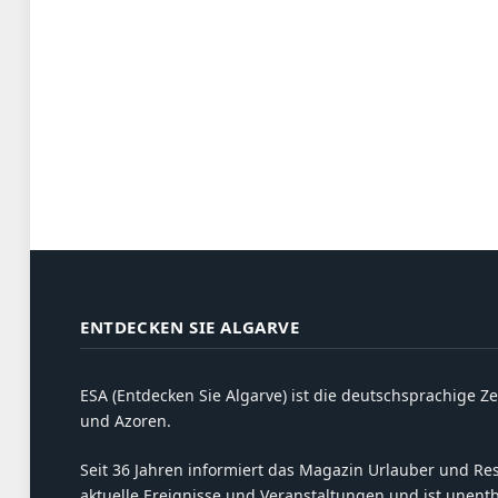
ENTDECKEN SIE ALGARVE
ESA (Entdecken Sie Algarve) ist die deutschsprachige Ze
und Azoren.
Seit 36 Jahren informiert das Magazin Urlauber und Resi
aktuelle Ereignisse und Veranstaltungen und ist unent