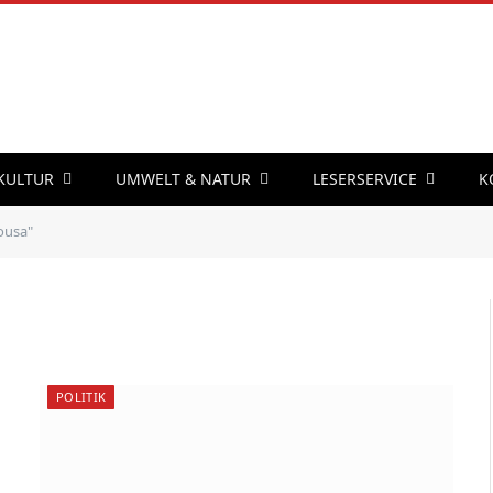
 KULTUR
UMWELT & NATUR
LESERSERVICE
K
ousa"
POLITIK