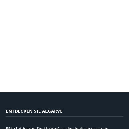
ENTDECKEN SIE ALGARVE
ESA (Entdecken Sie Algarve) ist die deutschsprachige