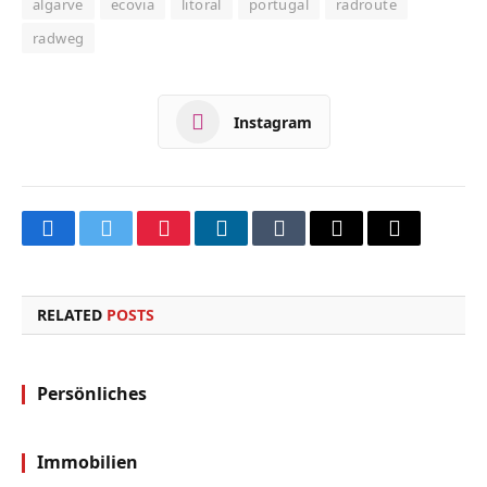
algarve
ecovia
litoral
portugal
radroute
radweg
Instagram
Facebook
Twitter
Pinterest
LinkedIn
Tumblr
Email
Copy
Link
RELATED
POSTS
Persönliches
Immobilien