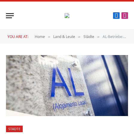
Faceboo
Inst
YOU ARE AT:
Home
Land & Leute
Städte
AL-Betriebe: Lissabon streicht 40 % der „Geister“-Ferienunterkünfte
»
»
»
STÄDTE