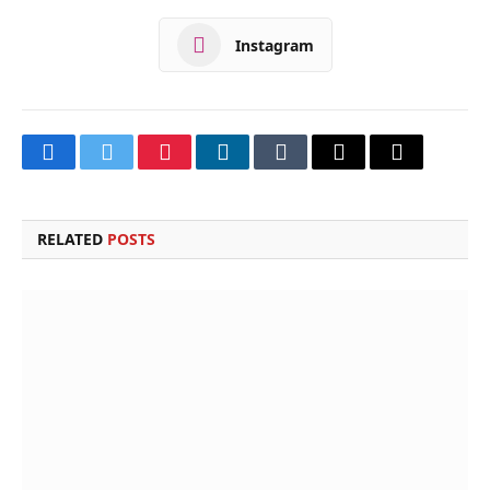
Instagram
Facebook
Twitter
Pinterest
LinkedIn
Tumblr
Email
Copy
Link
RELATED
POSTS