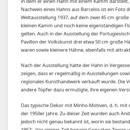
in dem er ­einen Hahn mit einem Kamm darstellt, 
Nachweis eines Hahns aus Barcelos ist ein Foto 
Weltausstellung 1937, auf dem zwei 45 cm große T
kleinen Kamm und noch keine eigenständigen Flü
gelten. Auch in der Ausstellung der Portugiesisch
Pavillon der Volkskunst drei etwa 50 cm große Häh
waren sowie kleinere Hähne, ebenfalls mit attra
Nach der Ausstellung hätte der Hahn in Vergessen
zeigen, dass er regelmäßig in Ausstellungen sow
regionales Kunsthandwerk verkauft wurde. Die 
andere Töpfer dazu ermutigte, ihre eigenen Versi
Das typische Dekor mit Minho-Motiven, d. h. mit
der 1950er Jahre. Zu dieser Zeit wurden auch 
jedoch nicht genau bekannt ist, worin sie bestan
1957: „Vor einiger Zeit begann Gonçalves Torres