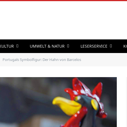
 KULTUR
UMWELT & NATUR
LESERSERVICE
K
Portugals Symbolfigur: Der Hahn von Barcelos