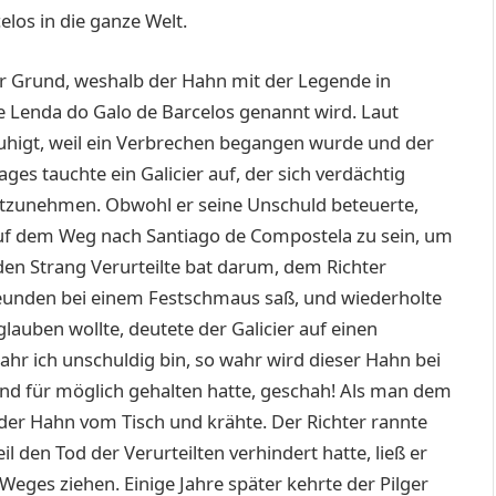
os in die ganze Welt.
er Grund, weshalb der Hahn mit der Legende in
e Lenda do Galo de Barcelos genannt wird. Laut
uhigt, weil ein Verbrechen begangen wurde und der
es tauchte ein Galicier auf, der sich verdächtig
estzunehmen. Obwohl er seine Unschuld beteuerte,
auf dem Weg nach Santiago de Compostela zu sein, um
en Strang Verurteilte bat darum, dem Richter
reunden bei einem Festschmaus saß, und wiederholte
uben wollte, deutete der Galicier auf einen
hr ich unschuldig bin, so wahr wird dieser Hahn bei
nd für möglich gehalten hatte, geschah! Als man dem
h der Hahn vom Tisch und krähte. Der Richter rannte
l den Tod der Verurteilten verhindert hatte, ließ er
 Weges ziehen. Einige Jahre später kehrte der Pilger