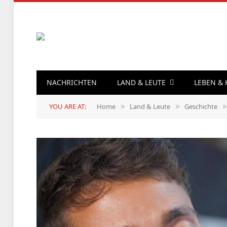
NACHRICHTEN
LAND & LEUTE
LEBEN &
YOU ARE AT:
Home
Land & Leute
Geschichte
»
»
»