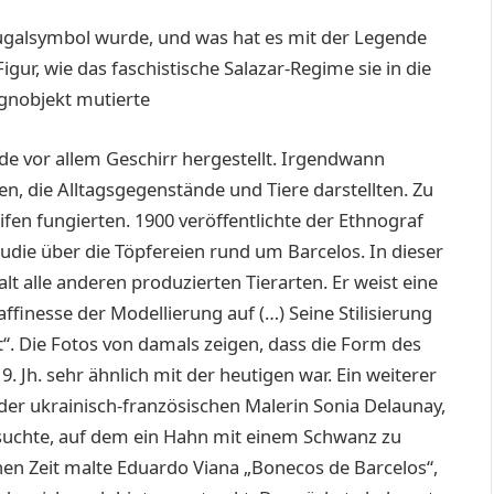
ugalsymbol wurde, und was hat es mit der Legende
igur, wie das faschistische Salazar-Regime sie in die
gnobjekt mutierte
rde vor allem Geschirr hergestellt. Irgendwann
en, die Alltagsgegenstände und Tiere darstellten. Zu
ifen fungierten. 1900 veröffentlichte der Ethnograf
Studie über die Töpfereien rund um Barcelos. In dieser
alt alle anderen produzierten Tierarten. Er weist eine
ffinesse der Modellierung auf (…) Seine Stilisierung
st“. Die Fotos von damals zeigen, dass die Form des
 Jh. sehr ähnlich mit der heutigen war. Ein weiterer
der ukrainisch-französischen Malerin Sonia Delaunay,
 suchte, auf dem ein Hahn mit einem Schwanz zu
hen Zeit ­malte Eduardo Viana „Bonecos de Barcelos“,