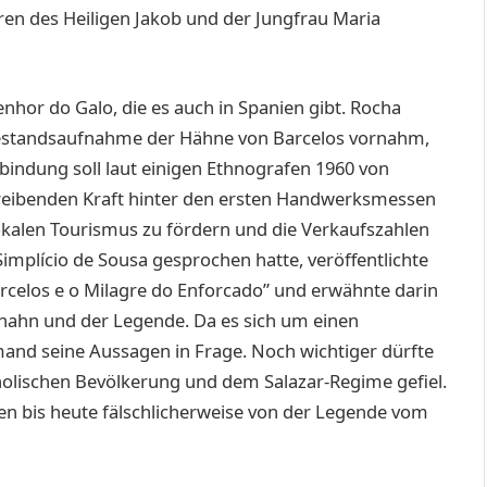
ren des Heiligen Jakob und der Jungfrau Maria
enhor do Galo, die es auch in Spanien gibt. Rocha
Bestandsaufnahme der Hähne von Barcelos vornahm,
bindung soll laut einigen Ethnografen 1960 von
 treibenden Kraft hinter den ersten Handwerksmessen
 lokalen Tourismus zu fördern und die Verkaufszahlen
Simplício de Sousa gesprochen hatte, veröffentlichte
rcelos e o Milagre do Enforcado” und erwähnte darin
ahn und der Legende. Da es sich um einen
and seine Aussagen in Frage. Noch wichtiger dürfte
tholischen Bevölkerung und dem Salazar-­Regime gefiel.
rden bis heute fälschlicherweise von der Legende vom