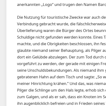
anerkannten „Logo“ und trugen den Namen Barcel
Die Nutzung für touristische Zwecke war auch d
Verbindung gebracht wurde, die fälschlicherweis
Überlieferung waren die Bürger des Ortes beunr
Schuldige nicht gefunden werden konnte. Eines Tag
machte, und die Obrigkeiten beschlossen, ihn f
glaubte niemand seiner Behauptung, als Pilger 
dort ein Gelübde abzulegen. Der zum Tod durch d
vorgeführt zu werden, der gerade mit einigen F
seine Unschuldsbekundungen. Als niemand ihm gla
gebratenen Hahn auf dem Tisch und sagte: „So wa
meiner Hinrichtung krähen.” Und das, was niema
Pilger die Schlinge um den Hals legte, erhob sic
zum Galgen, und als er sah, dass ein Knoten im Sei
ihn augenblicklich befreien und in Frieden seines