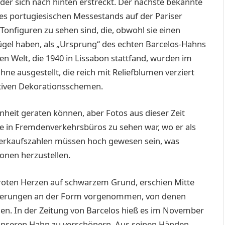
der sich nach hinten erstreckt. Der nächste bekannte
des portugiesischen Messestands auf der Pariser
onfiguren zu sehen sind, die, obwohl sie einen
gel haben, als „Ursprung“ des echten Barcelos-Hahns
en Welt, die 1940 in Lissabon stattfand, wurden im
ne ausgestellt, die reich mit Reliefblumen verziert
ktiven Dekorationsschemen.
heit geraten können, aber Fotos aus dieser Zeit
ie in Fremdenverkehrsbüros zu sehen war, wo er als
Verkaufszahlen müssen hoch gewesen sein, was
onen herzustellen.
 roten Herzen auf schwarzem Grund, erschien Mitte
Änderungen an der Form vorgenommen, von denen
den. In der Zeitung von Barcelos hieß es im November
 unseren Hahn zu verschönern. Aus seinen Händen