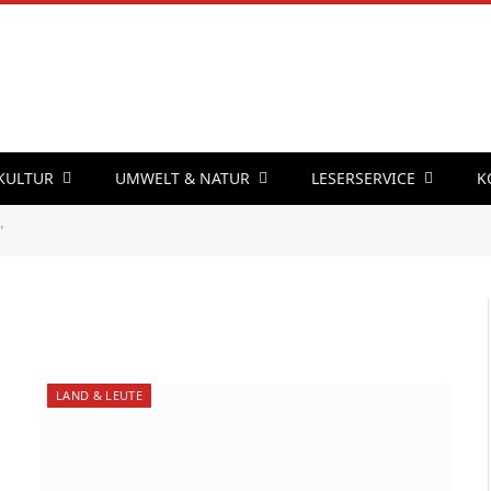
 KULTUR
UMWELT & NATUR
LESERSERVICE
K
"
LAND & LEUTE