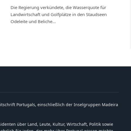
Die Regierung verkündete, die Wasserquote für
Landwirtschaft und Golfplätze in den Staudseen
Odeleite und Beliche…
itschrift Portugals, einschließlich der Inselgruppen Madeira
denten über Land, Leute, Kultur, Wirtschaft, Politik sowie
behrlich für jeden, der mehr über Portugal wissen möchte.