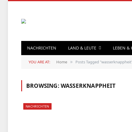
NACHRICHTEN
LAND & LEUTE
LEBEN &
YOU ARE AT:
Home
Posts Tagged "wasserknappheit
»
BROWSING:
WASSERKNAPPHEIT
NACHRICHTEN