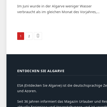
Im Juni wurde in der Algarve weniger Wasser
verbraucht als im gleichen Monat des Vorjahres,…
Weiter
1
2
ENTDECKEN SIE ALGARVE
ESA (Entdecken Sie Algarve) ist die deutschsprachige Ze
und Azoren.
Seit 36 Jahren informiert das Magazin Urlauber und Resi
aktuelle Ereignisse und Veranstaltungen und ist unent