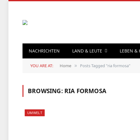
NACHRICHTEN
LAND & LEUTE
LEBEN &
YOU ARE AT:
Home
Posts Tagged "ria formosa"
»
BROWSING:
RIA FORMOSA
UMWELT