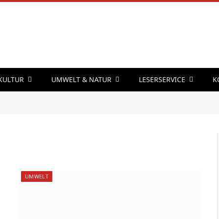
 KULTUR
UMWELT & NATUR
LESERSERVICE
K
UMWELT