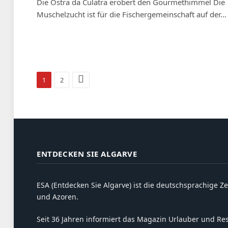
Die Ostra da Culatra erobert den Gourmethimmel Die
Muschelzucht ist für die Fischergemeinschaft auf der…
Weiter
1
2
ENTDECKEN SIE ALGARVE
ESA (Entdecken Sie Algarve) ist die deutschsprachige Ze
und Azoren.
Seit 36 Jahren informiert das Magazin Urlauber und Resi