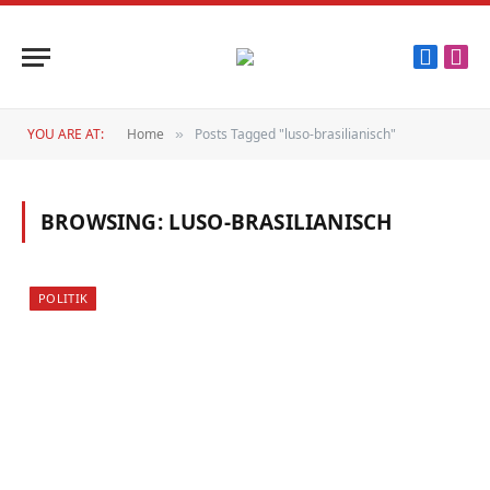
Faceboo
Inst
YOU ARE AT:
Home
Posts Tagged "luso-brasilianisch"
»
BROWSING:
LUSO-BRASILIANISCH
POLITIK