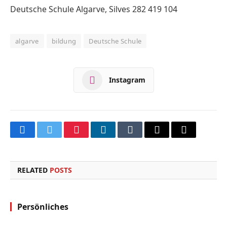
Deutsche Schule Algarve, Silves 282 419 104
algarve
bildung
Deutsche Schule
Instagram
Facebook
Twitter
Pinterest
LinkedIn
Tumblr
Email
Copy
Link
RELATED
POSTS
Persönliches