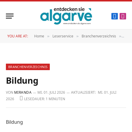
Faceboo
Inst
YOU ARE AT:
Home
Leserservice
Branchenverzeichnis
Bild
»
»
»
BRANCHENVERZEICHNIS
Bildung
VON
MIRANDA
MI. 01. JULI 2026
AKTUALISIERT:
MI. 01. JULI
2026
LESEDAUER: 1 MINUTEN
Bildung