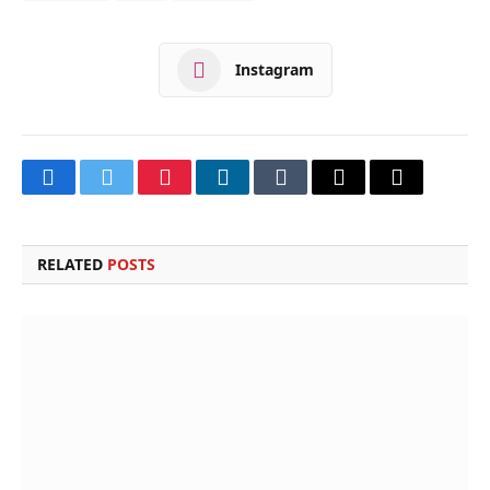
Instagram
Facebook
Twitter
Pinterest
LinkedIn
Tumblr
Email
Copy
Link
RELATED
POSTS