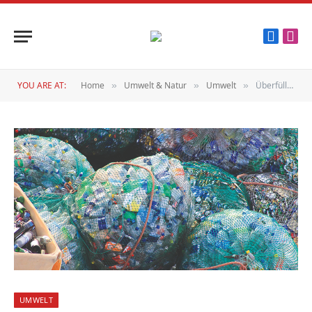
Faceboo
Inst
YOU ARE AT:
Home
Umwelt & Natur
Umwelt
Überfüllte Mülldeponien
»
»
»
UMWELT