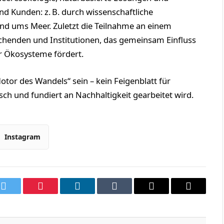
nd Kunden: z. B. durch wissenschaftliche
nd ums Meer. Zuletzt die Teilnahme an einem
henden und Institutionen, das gemeinsam Einfluss
r Ökosysteme fördert.
tor des Wandels“ sein – kein Feigenblatt für
ch und fundiert an Nachhaltigkeit gearbeitet wird.
Instagram
k
Twitter
Pinterest
LinkedIn
Tumblr
Email
Copy
Link