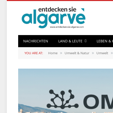
NACHRICHTEN
LAND & LEUTE
LEBEN &
YOU ARE AT:
Home
Umwelt & Natur
Umwelt
»
»
»