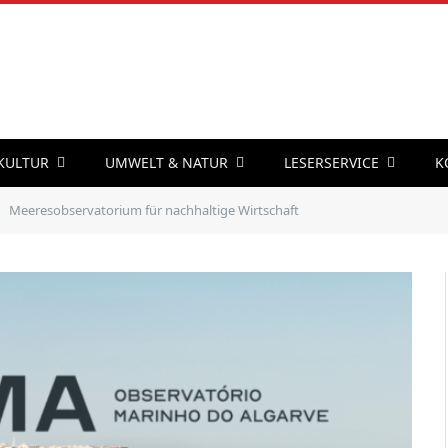
 KULTUR
UMWELT & NATUR
LESERSERVICE
K
Meeresobservatorium für nachhaltige Wirtschaft