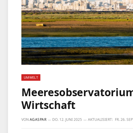
UMWELT
Meeresobservatorium
Wirtschaft
VON
AGASPAR
DO. 12. JUNI 2025
AKTUALISIERT:
FR. 26. S