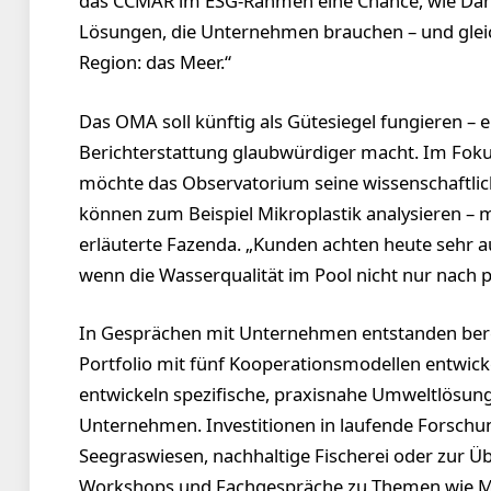
das CCMAR im ESG-Rahmen eine Chance, wie Danie
Lösungen, die Unternehmen brauchen – und gleich
Region: das Meer.“
Das OMA soll künftig als Gütesiegel fungieren – 
Berichterstattung glaubwürdiger macht. Im Foku
möchte das Observatorium seine wissenschaftlich
können zum Beispiel Mikroplastik analysieren – m
erläuterte Fazenda. „Kunden achten heute sehr auf
wenn die Wasserqualität im Pool nicht nur nach p
In Gesprächen mit Unternehmen entstanden berei
Portfolio mit fünf Kooperationsmodellen entwickel
entwickeln spezifische, praxisnahe Umweltlösung
Unternehmen. Investitionen in laufende Forschu
Seegraswiesen, nachhaltige Fischerei oder zur 
Workshops und Fachgespräche zu Themen wie Me