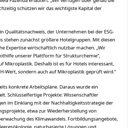
la Fazenda erläutert: „Wir verfügen über genau die
zeitig schützen wir das wichtigste Kapital der
ein Qualitätsnachweis, der Unternehmen bei der ESG-
s stehen zunächst größere Hotelgruppen. Mit diesen
e Expertise wirtschaftlich nutzbar machen. „Wir
ithilfe unserer Plattform für Strukturchemie“,
 Mikroplastik. Deshalb ist es für Hotels interessant,
H-Wert, sondern auch auf Mikroplastik geprüft wird.“
ts konkrete Arbeitspläne. Daraus wurde ein
t. Schlüsselfertige Projekte: Wissenschaftler
en im Einklang mit der Nachhaltigkeitsstrategie der
ngsprojekte, etwa zur Wiederherstellung von
Überwachung des Klimawandels. Fortbildungsangebote,
eresökologie, naturbasierte Lösungen und