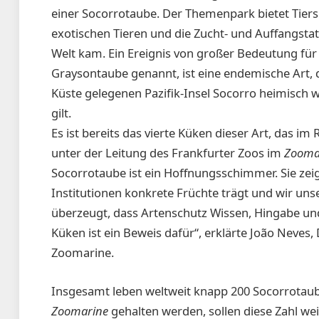
einer Socorrotaube. Der Themenpark bietet Tie
exotischen Tieren und die Zucht- und Auffangstat
Welt kam. Ein Ereignis von großer Bedeutung für 
Graysontaube genannt, ist eine endemische Art, d
Küste gelegenen Pazifik-Insel Socorro heimisch w
gilt.
Es ist bereits das vierte Küken dieser Art, das
unter der Leitung des Frankfurter Zoos im
Zooma
Socorrotaube ist ein Hoffnungsschimmer. Sie ze
Institutionen konkrete Früchte trägt und wir uns
überzeugt, dass Artenschutz Wissen, Hingabe und
Küken ist ein Beweis dafür“, erklärt
e
João Neves, 
Zoomarine.
Insgesamt leben weltweit knapp 200 Socorrotaub
Zoomarine
gehalten werden, sollen diese Zahl wei