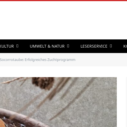
 KULTUR
UMWELT & NATUR
LESERSERVICE
K
Socorrotaube: Erfolgreiches Zuchtprogramm