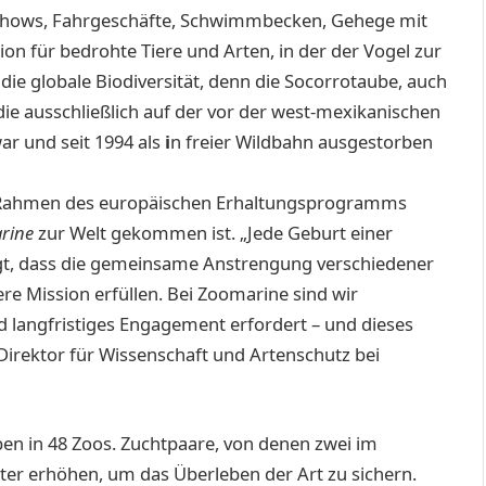
rshows, Fahrgeschäfte, Schwimmbecken, Gehege mit
ion für bedrohte Tiere und Arten, in der der Vogel zur
die globale Biodiversität, denn die Socorrotaube, auch
ie ausschließlich auf der vor der west-mexikanischen
ar und seit 1994 als
i
n freier Wildbahn ausgestorben
 im Rahmen des europäischen Erhaltungsprogramms
rine
zur Welt gekommen ist. „Jede Geburt einer
igt, dass die gemeinsame Anstrengung verschiedener
ere Mission erfüllen. Bei Zoomarine sind wir
 langfristiges Engagement erfordert – und dieses
Direktor für Wissenschaft und Artenschutz bei
en in 48 Zoos. Zuchtpaare, von denen zwei im
ter erh
öhen, um das Überleben der Art zu sichern.