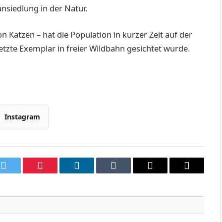
nsiedlung in der Natur.
n Katzen – hat die Population in kurzer Zei
t auf der
etzte Exemplar in freier Wildbahn gesichtet wurde.
Instagram
k
Twitter
Pinterest
LinkedIn
Tumblr
Email
Copy
Link