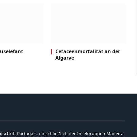
kuselefant
Cetaceenmortalität an der
Algarve
itschrift Portugals, einschließlich der Inselgruppen Madeira