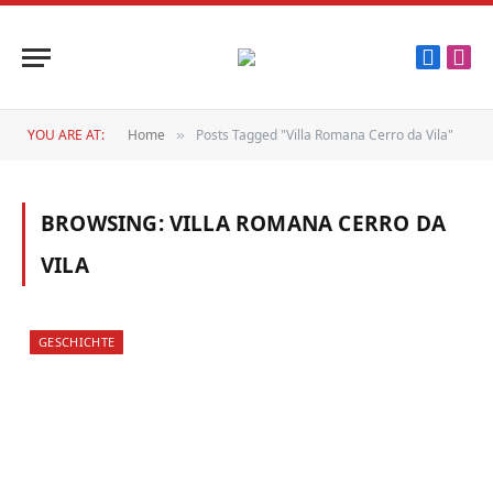
Faceboo
Inst
YOU ARE AT:
Home
Posts Tagged "Villa Romana Cerro da Vila"
»
BROWSING:
VILLA ROMANA CERRO DA
VILA
GESCHICHTE