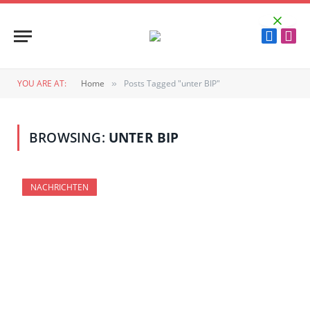
Faceboo
Inst
YOU ARE AT:
Home
Posts Tagged "unter BIP"
»
BROWSING:
UNTER BIP
NACHRICHTEN