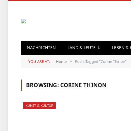
NACHRICHTEN
LAND & LEUTE
LEBEN &
YOU ARE AT:
Home
Posts Tagged "Corine Thinon"
»
BROWSING:
CORINE THINON
KUNST & KULTUR