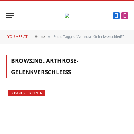
Faceboo
Inst
YOU ARE AT:
Home
Posts Tagged "Arthrose-Gelenkverschleiß"
»
BROWSING:
ARTHROSE-
GELENKVERSCHLEISS
BUSINESS PARTNER