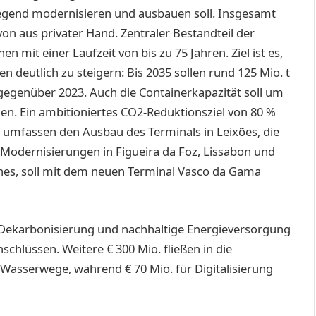
gend modernisieren und ausbauen soll. Insgesamt
von aus privater Hand. Zentraler Bestandteil der
n mit einer Laufzeit von bis zu 75 Jahren. Ziel ist es,
deutlich zu steigern: Bis 2035 sollen rund 125 Mio. t
gegenüber 2023. Auch die Containerkapazität soll um
en. Ein ambitioniertes CO2-Reduktionsziel von 80 %
n umfassen den Ausbau des Terminals in Leixões, die
Modernisierungen in ­Figueira da Foz, Lissabon und
Sines, soll mit dem neuen Terminal Vasco da Gama
ür Dekarbonisierung und nachhaltige Energieversorgung
chlüssen. Weitere € 300 Mio. fließen in die
asserwege, während € 70 Mio. für Digitalisierung