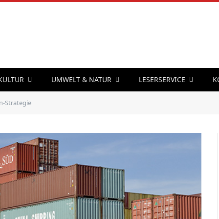
 KULTUR
UMWELT & NATUR
LESERSERVICE
K
n-Strategie