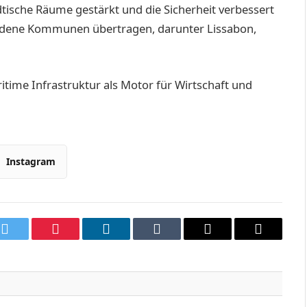
ädtische Räume gestärkt und die Sicher­heit verbessert
dene Kommunen übertragen, darunter Lissabon,
ritime Infrastruktur als Motor für Wirtschaft und
Instagram
k
Twitter
Pinterest
LinkedIn
Tumblr
Email
Copy
Link