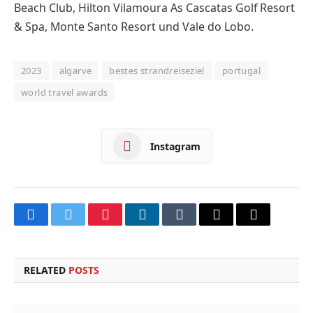
Beach Club, Hilton Vilamoura As Cascatas Golf Resort
& Spa, Monte Santo Resort und Vale do Lobo.
2023
algarve
bestes strandreiseziel
portugal
world travel awards
Instagram
Facebook
Twitter
Pinterest
LinkedIn
Tumblr
Email
Copy
Link
RELATED
POSTS